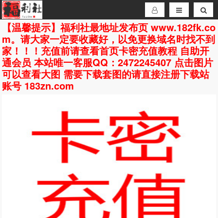
【温馨提示】福利社最地址发布页 www.182fk.co
m。请大家一定要收藏好，以免更换域名时找不到
家！！！充值前请查看首页卡密充值教程 自助开
通会员 本站唯一客服QQ：2472245407 点击图片
可以查看大图 需要下载套图的请直接注册下载站
账号 183zn.com