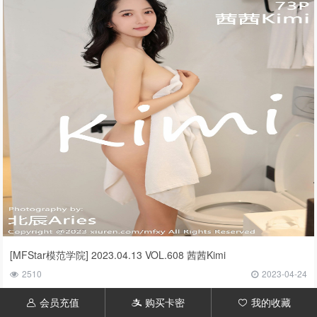
[MFStar模范学院] 2023.04.13 VOL.608 茜茜Kimi
2510
2023-04-24
会员充值
购买卡密
我的收藏
󦃱
󦇱
󦆁