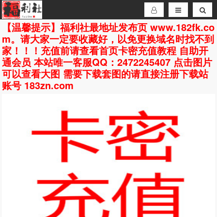
【温馨提示】福利社最地址发布页 www.182fk.co
m。请大家一定要收藏好，以免更换域名时找不到
家！！！充值前请查看首页卡密充值教程 自助开
通会员 本站唯一客服QQ：2472245407 点击图片
可以查看大图 需要下载套图的请直接注册下载站
账号 183zn.com