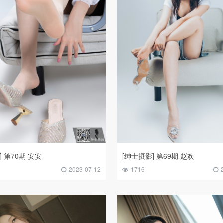
] 第70期 安安
[绅士摄影] 第69期 赵欢
2023-07-12
1716