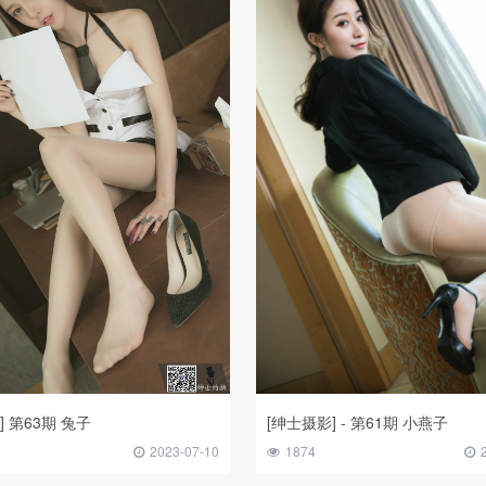
] 第63期 兔子
[绅士摄影] - 第61期 小燕子
2023-07-10
1874