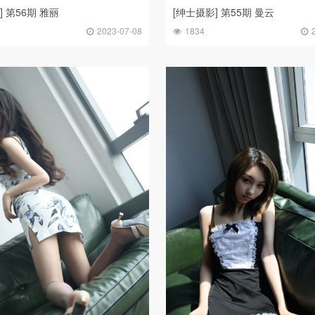
] 第56期 雅丽
[绅士摄影] 第55期 曼云
2023-07-08
1834