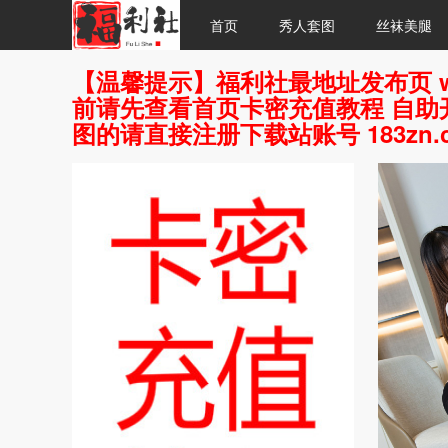
首页
秀人套图
丝袜美腿
【温馨提示】福利社最地址发布页 w
前请先查看首页卡密充值教程 自助开
图的请直接注册下载站账号 183zn.