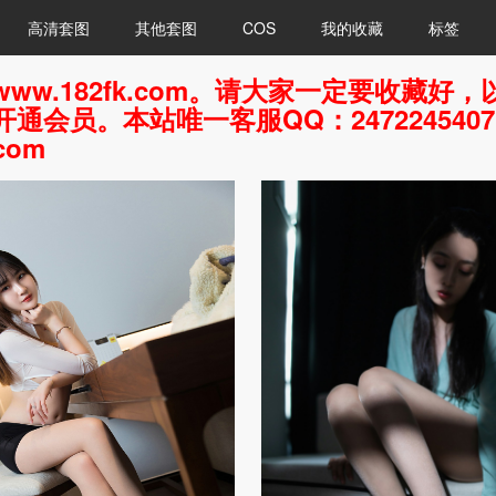
高清套图
其他套图
COS
我的收藏
标签
ww.182fk.com。请大家一定要收藏
通会员。本站唯一客服QQ：247224540
com