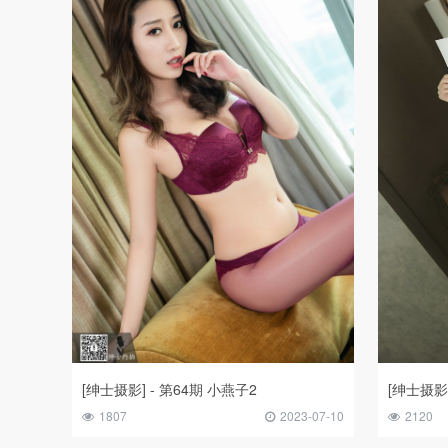
[绅士摄影] - 第64期 小燕子2
[绅士摄影
1807
2023-07-10
2120