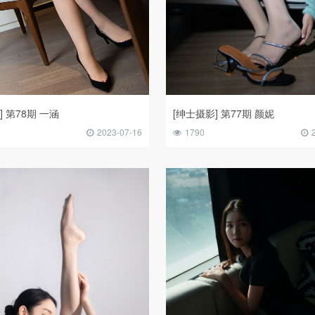
] 第78期 一涵
[绅士摄影] 第77期 颜妮
2023-07-16
1790