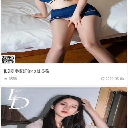
[LD零度摄影]第48期 苏薇
3556
2020-06-03