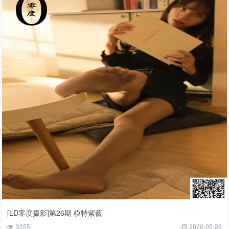
[LD零度摄影]第26期 模特紫薇
3355
2020-05-26