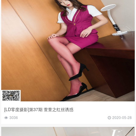
[LD零度摄影]第37期 萱萱之红丝诱惑
3036
2020-05-28