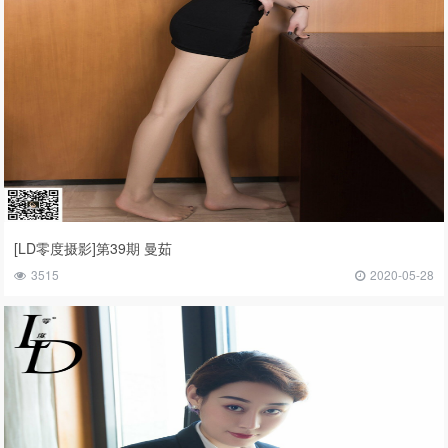
[LD零度摄影]第39期 曼茹
3515
2020-05-28