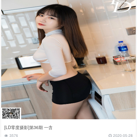
[LD零度摄影]第36期 一含
3576
2020-05-28