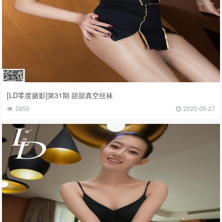
[LD零度摄影]第31期 甜甜真空丝袜
2955
2020-05-27