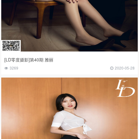
[LD零度摄影]第40期 雅丽
3269
2020-05-28