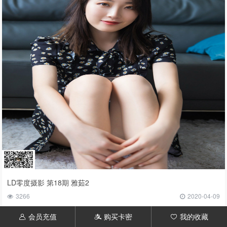
LD零度摄影 第18期 雅茹2
3266
2020-04-09
会员充值
购买卡密
我的收藏
󦃱
󦇱
󦆁