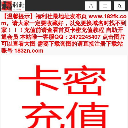
【温馨提示】福利社最地址发布页 www.182fk.co
m。请大家一定要收藏好，以免更换域名时找不到
家！！！充值前请查看首页卡密充值教程 自助开
通会员 本站唯一客服QQ：2472245407 点击图片
可以查看大图 需要下载套图的请直接注册下载站
账号 183zn.com