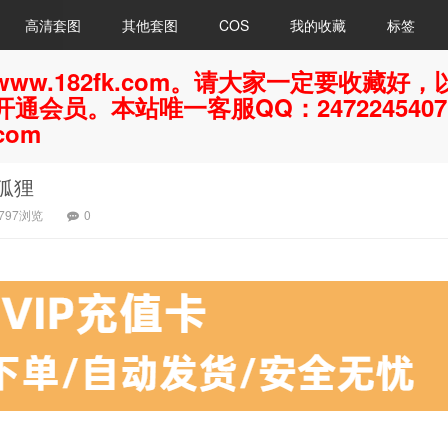
高清套图
其他套图
COS
我的收藏
标签
ww.182fk.com。请大家一定要收藏
通会员。本站唯一客服QQ：247224540
com
 狐狸
797浏览
0