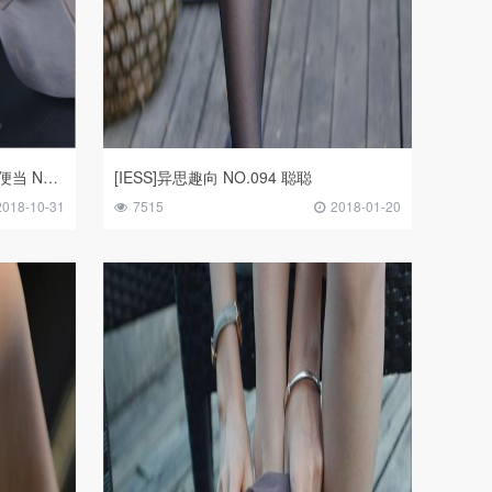
[IESS异思趣向]2018.01.02 丝足便当 No.186《非诚勿扰》小捷
[IESS]异思趣向 NO.094 聪聪
2018-10-31
7515
2018-01-20