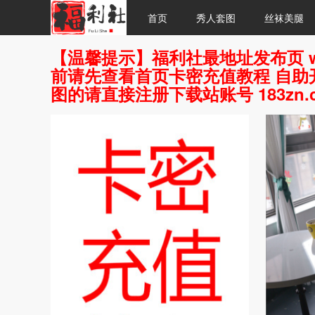
首页
秀人套图
丝袜美腿
【温馨提示】福利社最地址发布页 w
前请先查看首页卡密充值教程 自助开
图的请直接注册下载站账号 183zn.