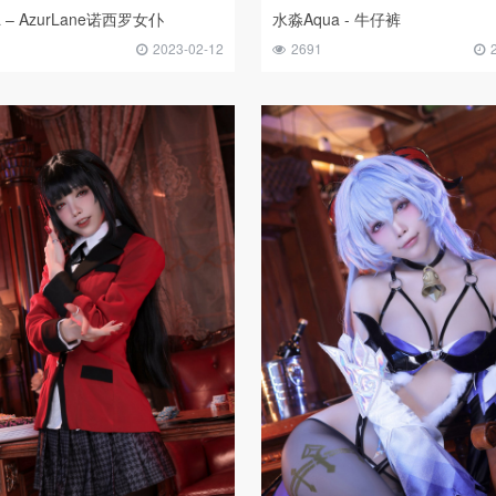
 – AzurLane诺西罗女仆
水淼Aqua - 牛仔裤
2023-02-12
2691