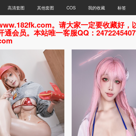
高清套图
其他套图
COS
我的收藏
标签
ww.182fk.com。请大家一定要收藏
通会员。本站唯一客服QQ：247224540
com