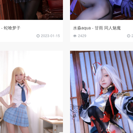
 - 蛇喰梦子
水淼aqua - 甘雨 同人魅魔
2023-01-15
2429